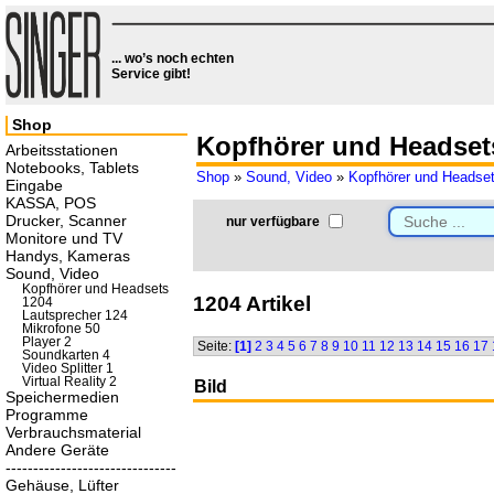
... wo’s noch echten
Service gibt!
Shop
Kopfhörer und Headset
Arbeitsstationen
Notebooks, Tablets
Shop
»
Sound, Video
»
Kopfhörer und Headse
Eingabe
KASSA, POS
Drucker, Scanner
nur verfügbare
Monitore und TV
Handys, Kameras
Sound, Video
Kopfhörer und Headsets
1204 Artikel
1204
Lautsprecher 124
Mikrofone 50
Player 2
Seite:
[1]
2
3
4
5
6
7
8
9
10
11
12
13
14
15
16
17
Soundkarten 4
Video Splitter 1
Virtual Reality 2
Bild
Speichermedien
Programme
Verbrauchsmaterial
Andere Geräte
-------------------------------
Gehäuse, Lüfter