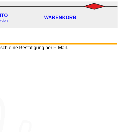
NTO
NTO
WARENKORB
WARENKORB
lden
lden
sch eine Bestätigung per E-Mail.