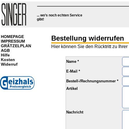
... wo’s noch echten Service
... wo’s noch echten Service
gibt!
gibt!
HOMEPAGE
Bestellung widerrufen
IMPRESSUM
GRÄTZELPLAN
Hier können Sie den Rücktritt zu Ihre
AGB
Hilfe
Kosten
Name *
Widerruf
E-Mail *
Bestell-/Rechnungsnummer *
Artikel
Nachricht