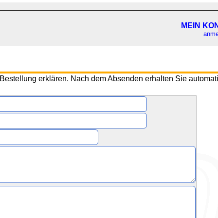
MEIN KO
MEIN KO
anme
anme
r Bestellung erklären. Nach dem Absenden erhalten Sie automati