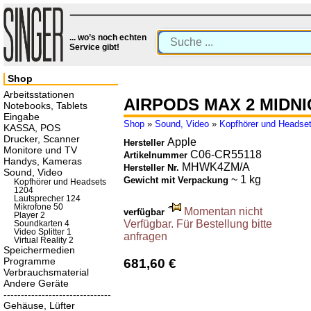
... wo’s noch echten
Service gibt!
Shop
Arbeitsstationen
AIRPODS MAX 2 MIDN
Notebooks, Tablets
Eingabe
Shop
»
Sound, Video
»
Kopfhörer und Headse
KASSA, POS
Drucker, Scanner
Apple
Hersteller
Monitore und TV
C06-CR55118
Artikelnummer
Handys, Kameras
MHWK4ZM/A
Hersteller Nr.
Sound, Video
~ 1 kg
Gewicht mit Verpackung
Kopfhörer und Headsets
1204
Lautsprecher 124
Mikrofone 50
Momentan nicht
verfügbar
Player 2
Verfügbar. Für Bestellung bitte
Soundkarten 4
Video Splitter 1
anfragen
Virtual Reality 2
Speichermedien
Programme
681,60 €
Verbrauchsmaterial
Andere Geräte
-------------------------------
Gehäuse, Lüfter