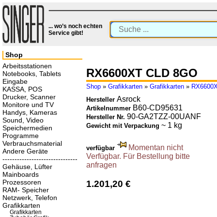
... wo’s noch echten
Service gibt!
Shop
Arbeitsstationen
RX6600XT CLD 8GO
Notebooks, Tablets
Eingabe
Shop
»
Grafikkarten
»
Grafikkarten
»
RX6600
KASSA, POS
Drucker, Scanner
Asrock
Hersteller
Monitore und TV
B60-CD95631
Artikelnummer
Handys, Kameras
90-GA2TZZ-00UANF
Hersteller Nr.
Sound, Video
~ 1 kg
Gewicht mit Verpackung
Speichermedien
Programme
Verbrauchsmaterial
Momentan nicht
verfügbar
Andere Geräte
Verfügbar. Für Bestellung bitte
-------------------------------
anfragen
Gehäuse, Lüfter
Mainboards
Prozessoren
1.201,20 €
RAM- Speicher
Netzwerk, Telefon
Grafikkarten
Grafikkarten