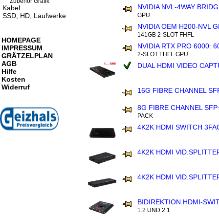
Zubehör Grafik
NVIDIA NVL-4WAY BRID
Kabel
SSD, HD, Laufwerke
GPU
NVIDIA OEM H200-NVL 
141GB 2-SLOT FHFL
HOMEPAGE
NVIDIA RTX PRO 6000: 
IMPRESSUM
2-SLOT FHFL GPU
GRÄTZELPLAN
AGB
DUAL HDMI VIDEO CAP
Hilfe
Kosten
Widerruf
16G FIBRE CHANNEL S
8G FIBRE CHANNEL SFP
PACK
4K2K HDMI SWITCH 3FA
4K2K HDMI VID.SPLITTE
4K2K HDMI VID.SPLITTE
BIDIREKTION.HDMI-SWI
1:2 UND 2:1