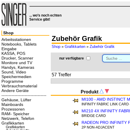
... wo’s noch echten
Service gibt!
Shop
Zubehör Grafik
Arbeitsstationen
Notebooks, Tablets
Shop
»
Grafikkarten
»
Zubehör Grafik
Eingabe
KASSA, POS
Drucker, Scanner
nur verfügbare
Monitore und TV
Handys, Kameras
Sound, Video
57 Treffer
Speichermedien
Programme
Verbrauchsmaterial
Andere Geräte
Produkt
-------------------------------
MI100 - AMD INSTINCT 
Gehäuse, Lüfter
Mainboards
INFINITY FABRIC LINK CARD
Prozessoren
MI210 4X INFINITY FABR
RAM- Speicher
BRIDGE CARD
Netzwerk, Telefon
RADEON PRO INFINITY F
Grafikkarten
Grafikkarten
2P NON-ADJACENT