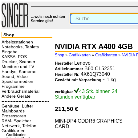
... wo’s noch echten
Service gibt!
Shop
Arbeitsstationen
NVIDIA RTX A400 4GB
Notebooks, Tablets
Eingabe
Shop
»
Grafikkarten
»
Grafikkarten
»
NVIDIA 
KASSA, POS
Drucker, Scanner
Lenovo
Hersteller
Monitore und TV
B60-CL52351
Artikelnummer
Handys, Kameras
4X61Q73040
Hersteller Nr.
Sound, Video
~ 1 kg
Gewicht mit Verpackung
Speichermedien
Programme
Verbrauchsmaterial
43 Stk. binnen 24
verfügbar
Andere Geräte
Stunden verfügbar
-------------------------------
Gehäuse, Lüfter
211,50 €
Mainboards
Prozessoren
MINI-DP4 GDDR6 GRAPHICS
RAM- Speicher
Netzwerk, Telefon
CARD
Grafikkarten
Grafikkarten