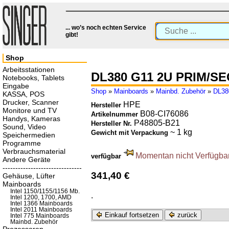
... wo’s noch echten Service
gibt!
Shop
Arbeitsstationen
DL380 G11 2U PRIM/S
Notebooks, Tablets
Eingabe
Shop
»
Mainboards
»
Mainbd. Zubehör
»
DL38
KASSA, POS
Drucker, Scanner
HPE
Hersteller
Monitore und TV
B08-CI76086
Artikelnummer
Handys, Kameras
P48805-B21
Hersteller Nr.
Sound, Video
~ 1 kg
Gewicht mit Verpackung
Speichermedien
Programme
Verbrauchsmaterial
Momentan nicht Verfügbar.
verfügbar
Andere Geräte
-------------------------------
341,40 €
Gehäuse, Lüfter
Mainboards
Intel 1150/1155/1156 Mb.
.
Intel 1200, 1700, AMD
Intel 1366 Mainboards
Intel 2011 Mainboards
Einkauf fortsetzen
zurück
Intel 775 Mainboards
Mainbd. Zubehör