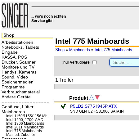
... wo’s noch echten
Service gibt!
Shop
Intel 775 Mainboards
Arbeitsstationen
Notebooks, Tablets
Shop
»
Mainboards
»
Intel 775 Mainboards
Eingabe
KASSA, POS
Drucker, Scanner
nur verfügbare
Monitore und TV
Handys, Kameras
Sound, Video
1 Treffer
Speichermedien
Programme
Verbrauchsmaterial
Andere Geräte
Produkt
-------------------------------
P5LD2 S775 I945P ATX
Gehäuse, Lüfter
Mainboards
SND GLN U2 FSB1066 SATA IN
Intel 1150/1155/1156 Mb.
Intel 1200, 1700, AMD
Intel 1366 Mainboards
Intel 2011 Mainboards
Intel 775 Mainboards
Mainbd. Zubehör