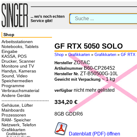
... wo’s noch echten
Service gibt!
Shop
Arbeitsstationen
GF RTX 5050 SOLO
Notebooks, Tablets
Eingabe
Shop
»
Grafikkarten
»
Grafikkarten
»
GF RTX 
KASSA, POS
Drucker, Scanner
ZOTAC
Hersteller
Monitore und TV
B60-CP26452
Artikelnummer
Handys, Kameras
ZT-B50500G-10L
Hersteller Nr.
Sound, Video
~ 1 kg
Gewicht mit Verpackung
Speichermedien
Programme
nicht mehr gelisted
Verbrauchsmaterial
verfügbar
Andere Geräte
-------------------------------
334,20 €
Gehäuse, Lüfter
Mainboards
8GB GDDR6
Prozessoren
RAM- Speicher
Netzwerk, Telefon
Grafikkarten
Datenblatt (PDF) öffnen
Grafikkarten