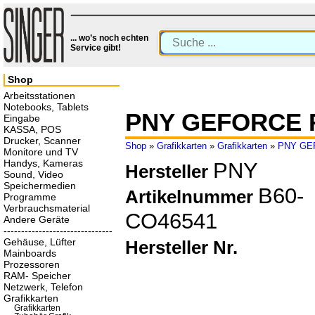
... wo’s noch echten
Service gibt!
Shop
Arbeitsstationen
Notebooks, Tablets
PNY GEFORCE R
Eingabe
KASSA, POS
Drucker, Scanner
Shop
»
Grafikkarten
»
Grafikkarten
»
PNY GEF
Monitore und TV
Handys, Kameras
PNY
Hersteller
Sound, Video
Speichermedien
B60-
Artikelnummer
Programme
Verbrauchsmaterial
CO46541
Andere Geräte
-------------------------------
Gehäuse, Lüfter
Hersteller Nr.
Mainboards
Prozessoren
RAM- Speicher
Netzwerk, Telefon
Grafikkarten
Grafikkarten