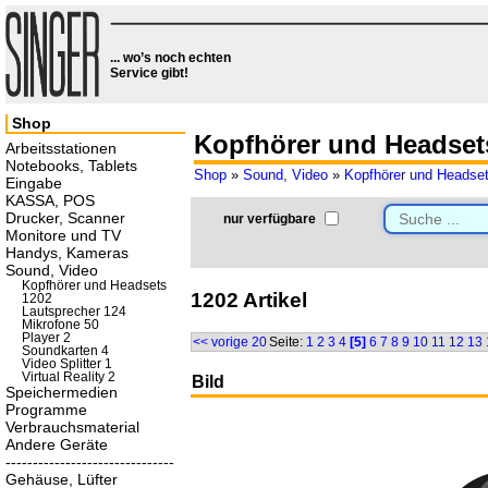
... wo’s noch echten
Service gibt!
Shop
Kopfhörer und Headset
Arbeitsstationen
Notebooks, Tablets
Shop
»
Sound, Video
»
Kopfhörer und Headse
Eingabe
KASSA, POS
Drucker, Scanner
nur verfügbare
Monitore und TV
Handys, Kameras
Sound, Video
Kopfhörer und Headsets
1202 Artikel
1202
Lautsprecher 124
Mikrofone 50
Player 2
<< vorige 20
Seite:
1
2
3
4
[5]
6
7
8
9
10
11
12
13
Soundkarten 4
Video Splitter 1
Virtual Reality 2
Bild
Speichermedien
Programme
Verbrauchsmaterial
Andere Geräte
-------------------------------
Gehäuse, Lüfter