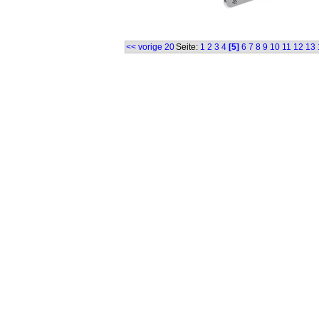
<< vorige 20
Seite:
1
2
3
4
[5]
6
7
8
9
10
11
12
13