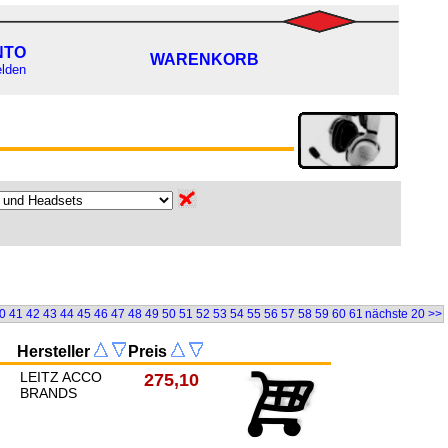
NTO
WARENKORB
lden
0
41
42
43
44
45
46
47
48
49
50
51
52
53
54
55
56
57
58
59
60
61
nächste 20 >>
Hersteller
Preis
LEITZ ACCO
275,10
BRANDS