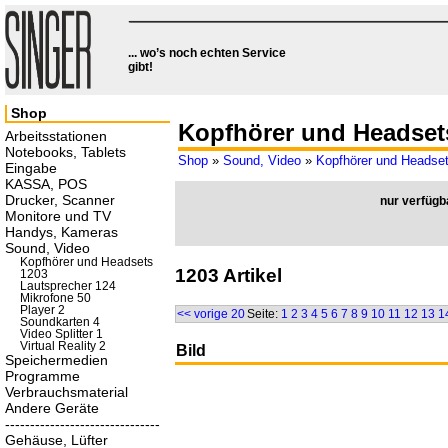
... wo’s noch echten Service
gibt!
Shop
Kopfhörer und Headset
Arbeitsstationen
Notebooks, Tablets
Shop
»
Sound, Video
»
Kopfhörer und Headse
Eingabe
KASSA, POS
Drucker, Scanner
nur verfügb
Monitore und TV
Handys, Kameras
Sound, Video
Kopfhörer und Headsets
1203 Artikel
1203
Lautsprecher 124
Mikrofone 50
Player 2
<< vorige 20
Seite:
1
2
3
4
5
6
7
8
9
10
11
12
13
1
Soundkarten 4
Video Splitter 1
Virtual Reality 2
Bild
Speichermedien
Programme
Verbrauchsmaterial
Andere Geräte
-------------------------------
Gehäuse, Lüfter