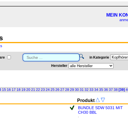
MEIN KO
anme
s
ts
🔍
are
in Kategorie
Hersteller
4
15
16
17
18
19
20
21
22
23
24
25
26
27
28
29
30
31
32
33
34
35
36
37
38
[39]
4
Produkt
BUNDLE SDW 5031 MIT
CH30 BBL
.