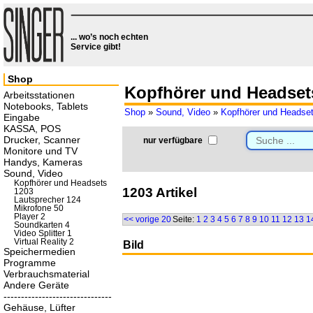
... wo’s noch echten
Service gibt!
Shop
Kopfhörer und Headset
Arbeitsstationen
Notebooks, Tablets
Shop
»
Sound, Video
»
Kopfhörer und Headse
Eingabe
KASSA, POS
Drucker, Scanner
nur verfügbare
Monitore und TV
Handys, Kameras
Sound, Video
Kopfhörer und Headsets
1203 Artikel
1203
Lautsprecher 124
Mikrofone 50
Player 2
<< vorige 20
Seite:
1
2
3
4
5
6
7
8
9
10
11
12
13
1
Soundkarten 4
Video Splitter 1
Virtual Reality 2
Bild
Speichermedien
Programme
Verbrauchsmaterial
Andere Geräte
-------------------------------
Gehäuse, Lüfter