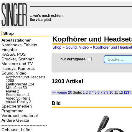
... wo’s noch echten
Service gibt!
Shop
Kopfhörer und Headset
Arbeitsstationen
Notebooks, Tablets
Shop
»
Sound, Video
»
Kopfhörer und Headse
Eingabe
KASSA, POS
Drucker, Scanner
nur verfügbare
Monitore und TV
Handys, Kameras
Sound, Video
Kopfhörer und Headsets
1203 Artikel
1203
Lautsprecher 124
Mikrofone 50
Player 2
<< vorige 20
Seite:
1
2
3
4
5
6
7
8
9
10
11
12
[13]
Soundkarten 4
Video Splitter 1
Virtual Reality 2
Bild
Speichermedien
Programme
Verbrauchsmaterial
Andere Geräte
-------------------------------
Gehäuse, Lüfter