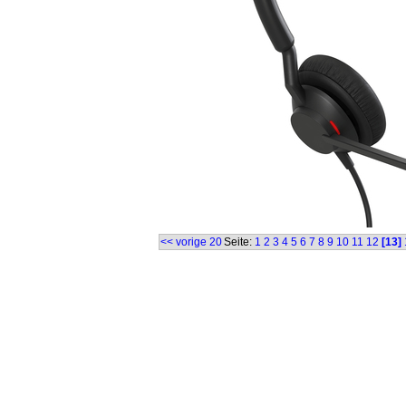
<< vorige 20
Seite:
1
2
3
4
5
6
7
8
9
10
11
12
[13]