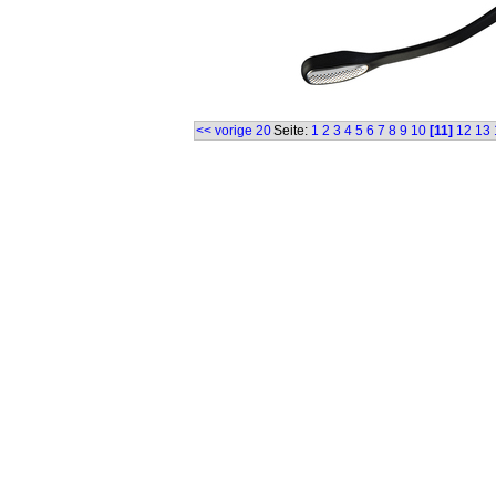
<< vorige 20
Seite:
1
2
3
4
5
6
7
8
9
10
[11]
12
13