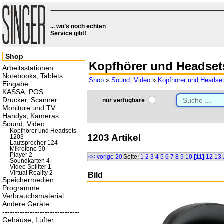
... wo’s noch echten
Service gibt!
Shop
Kopfhörer und Headset
Arbeitsstationen
Notebooks, Tablets
Shop
»
Sound, Video
»
Kopfhörer und Headse
Eingabe
KASSA, POS
Drucker, Scanner
nur verfügbare
Monitore und TV
Handys, Kameras
Sound, Video
Kopfhörer und Headsets
1203 Artikel
1203
Lautsprecher 124
Mikrofone 50
Player 2
<< vorige 20
Seite:
1
2
3
4
5
6
7
8
9
10
[11]
12
13
Soundkarten 4
Video Splitter 1
Virtual Reality 2
Bild
Speichermedien
Programme
Verbrauchsmaterial
Andere Geräte
-------------------------------
Gehäuse, Lüfter