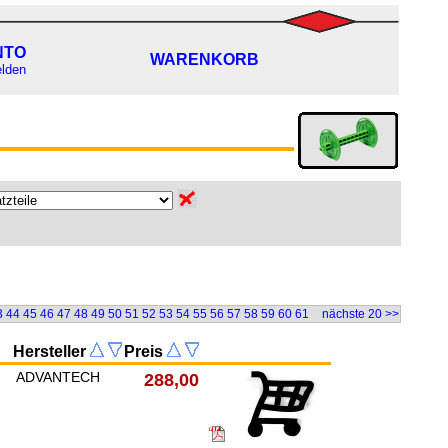
NTO
WARENKORB
lden
3
44
45
46
47
48
49
50
51
52
53
54
55
56
57
58
59
60
61
nächste 20 >>
Hersteller
Preis
ADVANTECH
288,00