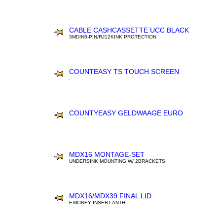
CABLE CASHCASSETTE UCC BLACK
3MDIN5-PIN/RJ12KINK PROTECTION
COUNTEASY TS TOUCH SCREEN
.
COUNTYEASY GELDWAAGE EURO
.
MDX16 MONTAGE-SET
UNDERSINK MOUNTING W/ 2BRACKETS
MDX16/MDX39 FINAL LID
F.MONEY INSERT ANTH.