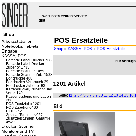
... wo’s noch echten Service
gibt!
Shop
POS Ersatzteile
Arbeitsstationen
Notebooks, Tablets
Shop
»
KASSA, POS
»
POS Ersatzteile
Eingabe
KASSA, POS
Barcode Label Drucker 768
nur verfügb
Barcode Label Drucker
Zubehör 1733
Barcode Scanner 1059
Barcode Scanner Zub. 1533
Bondrucker 408
Bondrucker Verbrauch 29
1201 Artikel
Bondrucker Zubehör 93
Kartendrucker, Zubehör und
Verbr. 140
Seite:
[1]
2
3
4
5
6
7
8
9
10
11
12
13
14
15
16
Kassensysteme und Laden
388
POS Ersatzteile 1201
Bild
POS Zubehör 6480
RFID 2621
Spezial Terminals 627
Zusatzleistungen, Garantie
4549
Drucker, Scanner
Monitore und TV