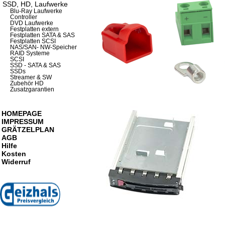
SSD, HD, Laufwerke
Blu-Ray Laufwerke
Controller
DVD Laufwerke
Festplatten extern
Festplatten SATA & SAS
Festplatten SCSI
NAS/SAN- NW-Speicher
RAID Systeme
SCSI
SSD - SATA & SAS
SSDs
Streamer & SW
Zubehör HD
Zusatzgarantien
HOMEPAGE
IMPRESSUM
GRÄTZELPLAN
AGB
Hilfe
Kosten
Widerruf