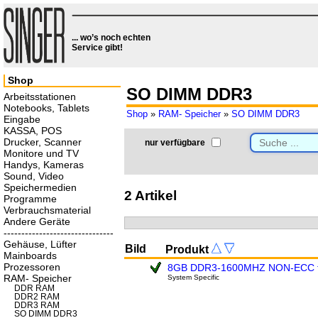
... wo’s noch echten
Service gibt!
Shop
SO DIMM DDR3
Arbeitsstationen
Notebooks, Tablets
Shop
»
RAM- Speicher
»
SO DIMM DDR3
Eingabe
KASSA, POS
Drucker, Scanner
nur verfügbare
Monitore und TV
Handys, Kameras
Sound, Video
Speichermedien
2 Artikel
Programme
Verbrauchsmaterial
Andere Geräte
-------------------------------
Gehäuse, Lüfter
Bild
Produkt
Mainboards
Prozessoren
8GB DDR3-1600MHZ NON-ECC f
RAM- Speicher
System Specific
DDR RAM
DDR2 RAM
DDR3 RAM
SO DIMM DDR3