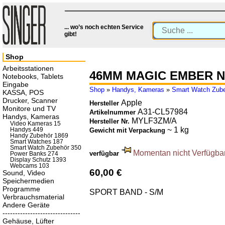
... wo’s noch echten Service
gibt!
Shop
Arbeitsstationen
46MM MAGIC EMBER N
Notebooks, Tablets
Eingabe
Shop
»
Handys, Kameras
»
Smart Watch Zub
KASSA, POS
Drucker, Scanner
Apple
Hersteller
Monitore und TV
A31-CL57984
Artikelnummer
Handys, Kameras
MYLF3ZM/A
Hersteller Nr.
Video Kameras 15
~ 1 kg
Handys 449
Gewicht mit Verpackung
Handy Zubehör 1869
Smart Watches 187
Smart Watch Zubehör 350
Momentan nicht Verfügbar.
verfügbar
Power Banks 274
Display Schutz 1393
Webcams 103
60,00 €
Sound, Video
Speichermedien
Programme
SPORT BAND - S/M
Verbrauchsmaterial
Andere Geräte
-------------------------------
Gehäuse, Lüfter