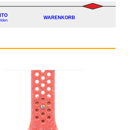
NTO
WARENKORB
lden