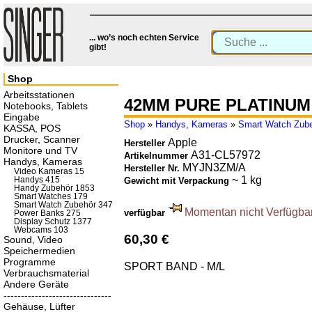
... wo’s noch echten Service
gibt!
Shop
Arbeitsstationen
42MM PURE PLATINUM
Notebooks, Tablets
Eingabe
Shop
»
Handys, Kameras
»
Smart Watch Zub
KASSA, POS
Drucker, Scanner
Apple
Hersteller
Monitore und TV
A31-CL57972
Artikelnummer
Handys, Kameras
MYJN3ZM/A
Hersteller Nr.
Video Kameras 15
~ 1 kg
Handys 415
Gewicht mit Verpackung
Handy Zubehör 1853
Smart Watches 179
Smart Watch Zubehör 347
Momentan nicht Verfügbar.
verfügbar
Power Banks 275
Display Schutz 1377
Webcams 103
60,30 €
Sound, Video
Speichermedien
Programme
SPORT BAND - M/L
Verbrauchsmaterial
Andere Geräte
-------------------------------
Gehäuse, Lüfter