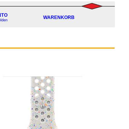
NTO
WARENKORB
lden