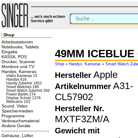
... wo’s noch echten
Service gibt!
Shop
Arbeitsstationen
Notebooks, Tablets
49MM ICEBLUE
Eingabe
KASSA, POS
Drucker, Scanner
Shop
»
Handys, Kameras
»
Smart Watch Zub
Monitore und TV
Handys, Kameras
Apple
Hersteller
Video Kameras 15
Handys 416
A31-
Handy Zubehör 1852
Artikelnummer
Smart Watches 186
Smart Watch Zubehör 350
CL57902
Power Banks 274
Display Schutz 1378
Webcams 103
Sound, Video
Hersteller Nr.
Speichermedien
Programme
MXTF3ZM/A
Verbrauchsmaterial
Andere Geräte
Gewicht mit
-------------------------------
Gehäuse, Lüfter