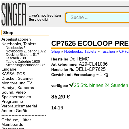
... wo’s noch echten
Service gibt!
Shop
Arbeitsstationen
CP7625 ECOLOOP PR
Notebooks, Tablets
Notebooks 3
Shop
»
Notebooks, Tablets
»
Taschen
»
CP76
Notebooks Zubehör 1872
Docking Stations 517
Taschen 739
Dell EMC
Hersteller
Tablets Zubehör 1630
A29-CL41086
Artikelnummer
Sicherungsschlösser 275
Eingabe
DELL-CP7625
Hersteller Nr.
KASSA, POS
~ 1 kg
Gewicht mit Verpackung
Drucker, Scanner
Monitore und TV
25 Stk. binnen 24 Stunden
verfügbar
Handys, Kameras
Sound, Video
85,20 €
Speichermedien
Programme
Verbrauchsmaterial
14-16
Andere Geräte
-------------------------------
Gehäuse, Lüfter
Mainboards