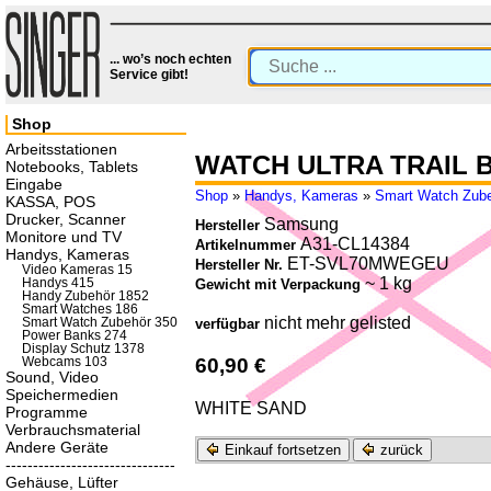
... wo’s noch echten
Service gibt!
Shop
Arbeitsstationen
WATCH ULTRA TRAIL 
Notebooks, Tablets
Eingabe
Shop
»
Handys, Kameras
»
Smart Watch Zub
KASSA, POS
Drucker, Scanner
Samsung
Hersteller
Monitore und TV
A31-CL14384
Artikelnummer
Handys, Kameras
ET-SVL70MWEGEU
Hersteller Nr.
Video Kameras 15
~ 1 kg
Handys 415
Gewicht mit Verpackung
Handy Zubehör 1852
Smart Watches 186
nicht mehr gelisted
Smart Watch Zubehör 350
verfügbar
Power Banks 274
Display Schutz 1378
60,90 €
Webcams 103
Sound, Video
Speichermedien
WHITE SAND
Programme
Verbrauchsmaterial
Andere Geräte
Einkauf fortsetzen
zurück
-------------------------------
Gehäuse, Lüfter