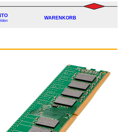
NTO
WARENKORB
lden