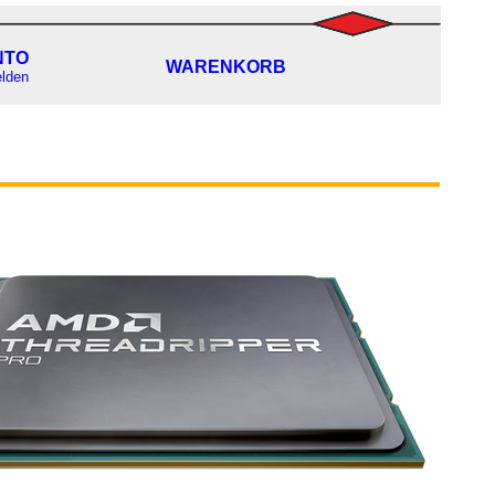
NTO
WARENKORB
lden