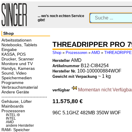
... wo’s noch echten Service
gibt!
Shop
Arbeitsstationen
THREADRIPPER PRO 7
Notebooks, Tablets
Eingabe
Shop
»
Prozessoren
»
AMD
»
THREADRIPPE
KASSA, POS
Drucker, Scanner
AMD
Hersteller
Monitore und TV
B12-CI84254
Artikelnummer
Handys, Kameras
100-100000884WOF
Hersteller Nr.
Sound, Video
~ 1 kg
Gewicht mit Verpackung
Speichermedien
Programme
Verbrauchsmaterial
Momentan nicht Verfügbar.
verfügbar
Andere Geräte
-------------------------------
11.575,80 €
Gehäuse, Lüfter
Mainboards
Prozessoren
96C 5.1GHZ 482MB 350W WOF
INTEL i9
INTEL
AMD
andere Hersteller
RAM- Speicher