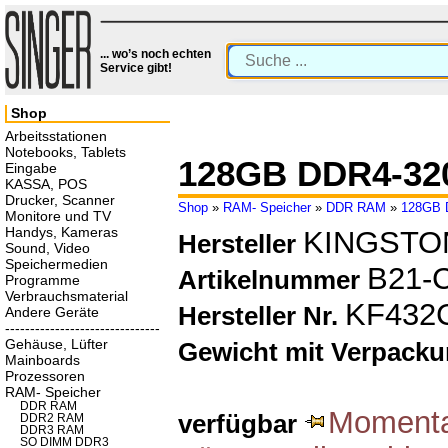
... wo’s noch echten
Service gibt!
Shop
Arbeitsstationen
Notebooks, Tablets
128GB DDR4-32
Eingabe
KASSA, POS
Drucker, Scanner
Shop
»
RAM- Speicher
»
DDR RAM
»
128GB 
Monitore und TV
Handys, Kameras
KINGSTO
Hersteller
Sound, Video
Speichermedien
B21-
Artikelnummer
Programme
Verbrauchsmaterial
KF432
Hersteller Nr.
Andere Geräte
-------------------------------
Gehäuse, Lüfter
Gewicht mit Verpack
Mainboards
Prozessoren
RAM- Speicher
DDR RAM
Momentan
verfügbar
DDR2 RAM
DDR3 RAM
SO DIMM DDR3