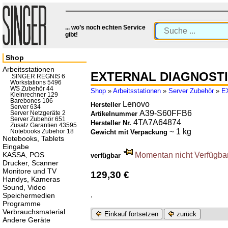
... wo’s noch echten Service
gibt!
Shop
Arbeitsstationen
EXTERNAL DIAGNOST
.SINGER REGNIS 6
Workstations 5496
WS Zubehör 44
Shop
»
Arbeitsstationen
»
Server Zubehör
»
E
Kleinrechner 129
Barebones 106
Lenovo
Hersteller
Server 634
A39-S60FFB6
Server Netzgeräte 2
Artikelnummer
Server Zubehör 651
4TA7A64874
Hersteller Nr.
Zusatz Garantien 43595
~ 1 kg
Notebooks Zubehör 18
Gewicht mit Verpackung
Notebooks, Tablets
Eingabe
KASSA, POS
Momentan nicht Verfügbar.
verfügbar
Drucker, Scanner
Monitore und TV
129,30 €
Handys, Kameras
Sound, Video
.
Speichermedien
Programme
Verbrauchsmaterial
Einkauf fortsetzen
zurück
Andere Geräte