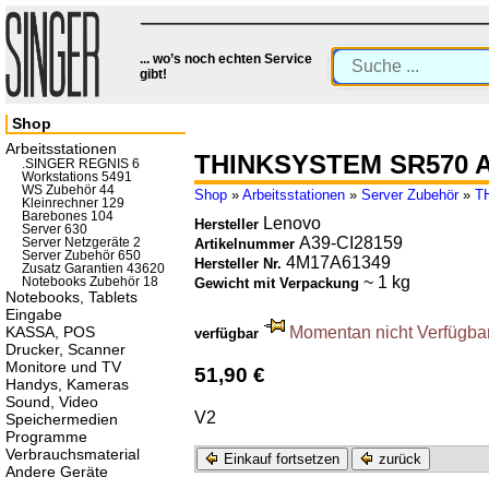
... wo’s noch echten Service
gibt!
Shop
Arbeitsstationen
THINKSYSTEM SR570 A
.SINGER REGNIS 6
Workstations 5491
WS Zubehör 44
Shop
»
Arbeitsstationen
»
Server Zubehör
»
T
Kleinrechner 129
Barebones 104
Lenovo
Hersteller
Server 630
A39-CI28159
Server Netzgeräte 2
Artikelnummer
Server Zubehör 650
4M17A61349
Hersteller Nr.
Zusatz Garantien 43620
~ 1 kg
Notebooks Zubehör 18
Gewicht mit Verpackung
Notebooks, Tablets
Eingabe
KASSA, POS
Momentan nicht Verfügbar.
verfügbar
Drucker, Scanner
Monitore und TV
51,90 €
Handys, Kameras
Sound, Video
V2
Speichermedien
Programme
Verbrauchsmaterial
Einkauf fortsetzen
zurück
Andere Geräte