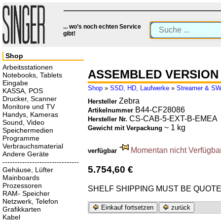
... wo’s noch echten Service
gibt!
Shop
Arbeitsstationen
ASSEMBLED VERSION 
Notebooks, Tablets
Eingabe
Shop
»
SSD, HD, Laufwerke
»
Streamer & S
KASSA, POS
Drucker, Scanner
Zebra
Hersteller
Monitore und TV
B44-CF28086
Artikelnummer
Handys, Kameras
CS-CAB-5-EXT-B-EMEA
Hersteller Nr.
Sound, Video
~ 1 kg
Gewicht mit Verpackung
Speichermedien
Programme
Verbrauchsmaterial
Momentan nicht Verfügbar.
verfügbar
Andere Geräte
-------------------------------
5.754,60 €
Gehäuse, Lüfter
Mainboards
Prozessoren
SHELF SHIPPING MUST BE QUOT
RAM- Speicher
Netzwerk, Telefon
Einkauf fortsetzen
zurück
Grafikkarten
Kabel