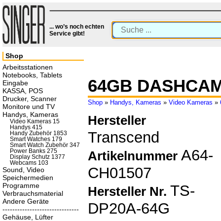
... wo’s noch echten
Service gibt!
Shop
Arbeitsstationen
Notebooks, Tablets
64GB DASHCAM
Eingabe
KASSA, POS
Drucker, Scanner
Shop
»
Handys, Kameras
»
Video Kameras
»
Monitore und TV
Handys, Kameras
Hersteller
Video Kameras 15
Handys 415
Transcend
Handy Zubehör 1853
Smart Watches 179
Smart Watch Zubehör 347
A64-
Power Banks 275
Artikelnummer
Display Schutz 1377
Webcams 103
CH01507
Sound, Video
Speichermedien
Programme
TS-
Hersteller Nr.
Verbrauchsmaterial
Andere Geräte
DP20A-64G
-------------------------------
Gehäuse, Lüfter