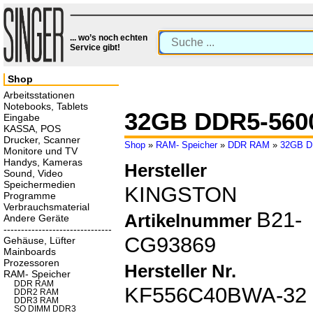
... wo’s noch echten
Service gibt!
Shop
Arbeitsstationen
Notebooks, Tablets
32GB DDR5-560
Eingabe
KASSA, POS
Drucker, Scanner
Shop
»
RAM- Speicher
»
DDR RAM
»
32GB D
Monitore und TV
Handys, Kameras
Hersteller
Sound, Video
Speichermedien
KINGSTON
Programme
Verbrauchsmaterial
B21-
Artikelnummer
Andere Geräte
-------------------------------
CG93869
Gehäuse, Lüfter
Mainboards
Prozessoren
Hersteller Nr.
RAM- Speicher
DDR RAM
KF556C40BWA-32
DDR2 RAM
DDR3 RAM
SO DIMM DDR3