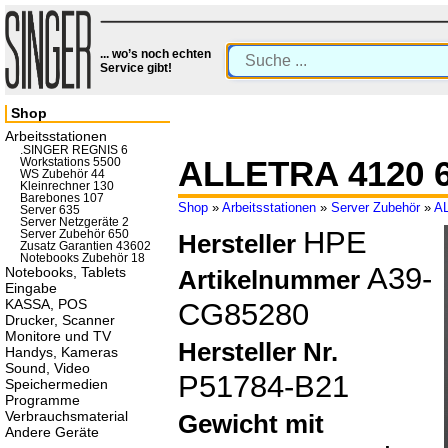
... wo’s noch echten
Service gibt!
Shop
Arbeitsstationen
.SINGER REGNIS 6
ALLETRA 4120 
Workstations 5500
WS Zubehör 44
Kleinrechner 130
Barebones 107
Shop
»
Arbeitsstationen
»
Server Zubehör
»
A
Server 635
Server Netzgeräte 2
HPE
Server Zubehör 650
Hersteller
Zusatz Garantien 43602
Notebooks Zubehör 18
A39-
Notebooks, Tablets
Artikelnummer
Eingabe
KASSA, POS
CG85280
Drucker, Scanner
Monitore und TV
Hersteller Nr.
Handys, Kameras
Sound, Video
P51784-B21
Speichermedien
Programme
Verbrauchsmaterial
Gewicht mit
Andere Geräte