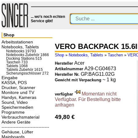
... wo’s noch echten
Service gibt!
Shop
Arbeitsstationen
VERO BACKPACK 15.6
Notebooks, Tablets
Notebooks 19793
Shop
»
Notebooks, Tablets
»
Taschen
»
VERO
Notebooks Zubehör 1866
Docking Stations 515
Taschen 733
Acer
Hersteller
Tablets 1068
A29-CG04673
Artikelnummer
Tablets Zubehör 1615
Sicherungsschlösser 272
GP.BAG11.02G
Hersteller Nr.
Eingabe
~ 1 kg
Gewicht mit Verpackung
KASSA, POS
Drucker, Scanner
Monitore und TV
Momentan nicht
verfügbar
Handys, Kameras
Verfügbar. Für Bestellung bitte
Sound, Video
anfragen
Speichermedien
Programme
49,80 €
Verbrauchsmaterial
Andere Geräte
-------------------------------
Gehäuse, Lüfter
Mainboards