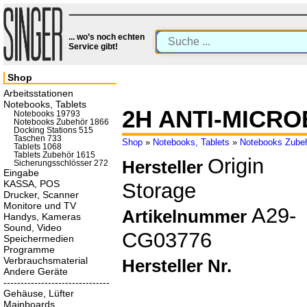
... wo’s noch echten
Service gibt!
Shop
Arbeitsstationen
Notebooks, Tablets
2H ANTI-MICR
Notebooks 19793
Notebooks Zubehör 1866
Docking Stations 515
Taschen 733
Shop
»
Notebooks, Tablets
»
Notebooks Zube
Tablets 1068
Tablets Zubehör 1615
Origin
Hersteller
Sicherungsschlösser 272
Eingabe
KASSA, POS
Storage
Drucker, Scanner
Monitore und TV
A29-
Artikelnummer
Handys, Kameras
Sound, Video
CG03776
Speichermedien
Programme
Verbrauchsmaterial
Hersteller Nr.
Andere Geräte
-------------------------------
Gehäuse, Lüfter
Mainboards