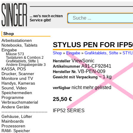
... wo’s noch echten
Service gibt!
Shop
Arbeitsstationen
STYLUS PEN FOR IFP50
Notebooks, Tablets
Eingabe
Shop
»
Eingabe
»
Grafiktablets, Stifte
»
STYL
Mäuse 573
Tastaturen & Combos 2
ViewSonic
Hersteller
Grafiktablets, Stifte 1
Andere Eingabegeräte 3
A91-CF92841
Artikelnummer
KASSA, POS
VB-PEN-009
Hersteller Nr.
Drucker, Scanner
~ 1 kg
Gewicht mit Verpackung
Monitore und TV
Handys, Kameras
nicht mehr gelisted
Sound, Video
verfügbar
Speichermedien
Programme
25,50 €
Verbrauchsmaterial
Andere Geräte
IFP52 SERIES
-------------------------------
Gehäuse, Lüfter
Mainboards
Prozessoren
RAM- Speicher