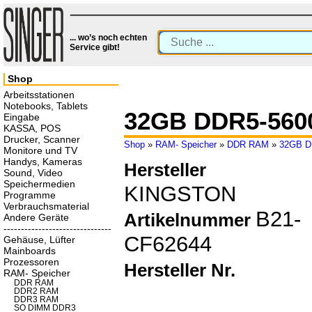
... wo’s noch echten
Service gibt!
Shop
Arbeitsstationen
Notebooks, Tablets
32GB DDR5-560
Eingabe
KASSA, POS
Drucker, Scanner
Shop
»
RAM- Speicher
»
DDR RAM
»
32GB D
Monitore und TV
Handys, Kameras
Hersteller
Sound, Video
Speichermedien
KINGSTON
Programme
Verbrauchsmaterial
B21-
Artikelnummer
Andere Geräte
-------------------------------
CF62644
Gehäuse, Lüfter
Mainboards
Prozessoren
Hersteller Nr.
RAM- Speicher
DDR RAM
DDR2 RAM
DDR3 RAM
SO DIMM DDR3