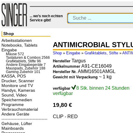
... wo’s noch echten
Service gibt!
Shop
Arbeitsstationen
ANTIMICROBIAL STY
Notebooks, Tablets
Eingabe
Shop
»
Eingabe
»
Grafiktablets, Stifte
»
ANTI
Mäuse 572
Tastaturen & Combos 2566
Targus
Hersteller
Grafiktablets, Stifte 96
Andere Eingabegeräte 7
A91-CE16049
Artikelnummer
Mauspads, Zubehör 188
AMM16501AMGL
Hersteller Nr.
Gaming Zubehör 101
KASSA, POS
~ 1 kg
Gewicht mit Verpackung
Drucker, Scanner
Monitore und TV
8 Stk. binnen 24 Stunden
verfügbar
Handys, Kameras
verfügbar
Sound, Video
Speichermedien
19,80 €
Programme
Verbrauchsmaterial
Andere Geräte
CLIP - RED
-------------------------------
Gehäuse, Lüfter
Mainboards