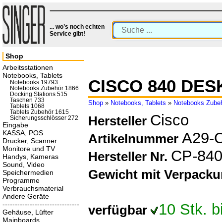
... wo’s noch echten
Service gibt!
Shop
Arbeitsstationen
Notebooks, Tablets
CISCO 840 DE
Notebooks 19793
Notebooks Zubehör 1866
Docking Stations 515
Taschen 733
Shop
»
Notebooks, Tablets
»
Notebooks Zube
Tablets 1068
Tablets Zubehör 1615
Cisco
Hersteller
Sicherungsschlösser 272
Eingabe
KASSA, POS
A29-
Artikelnummer
Drucker, Scanner
Monitore und TV
CP-84
Hersteller Nr.
Handys, Kameras
Sound, Video
Gewicht mit Verpack
Speichermedien
Programme
Verbrauchsmaterial
Andere Geräte
-------------------------------
10 Stk. 
verfügbar
Gehäuse, Lüfter
Mainboards