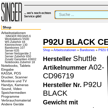
... wo’s noch echten
Service gibt!
Shop
Arbeitsstationen
.SINGER REGNIS 6
P92U BLACK CE
Workstations 5500
WS Zubehör 44
Kleinrechner 130
Barebones 107
Shop
»
Arbeitsstationen
»
Barebones
»
P92U 
Server 635
Server Netzgeräte 2
Shuttle
Server Zubehör 650
Hersteller
Zusatz Garantien 43602
Notebooks Zubehör 18
A02-
Notebooks, Tablets
Artikelnummer
Eingabe
KASSA, POS
CD96719
Drucker, Scanner
Monitore und TV
P92U
Hersteller Nr.
Handys, Kameras
Sound, Video
BLACK
Speichermedien
Programme
Verbrauchsmaterial
Gewicht mit
Andere Geräte