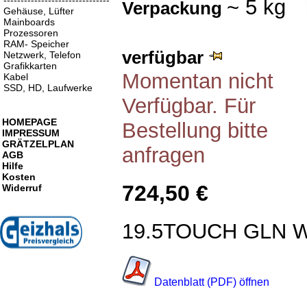
-------------------------------
~ 5 kg
Verpackung
Gehäuse, Lüfter
Mainboards
Prozessoren
RAM- Speicher
verfügbar
Netzwerk, Telefon
Grafikkarten
Momentan nicht
Kabel
SSD, HD, Laufwerke
Verfügbar. Für
HOMEPAGE
Bestellung bitte
IMPRESSUM
GRÄTZELPLAN
anfragen
AGB
Hilfe
Kosten
724,50 €
Widerruf
19.5TOUCH GLN 
Datenblatt (PDF) öffnen