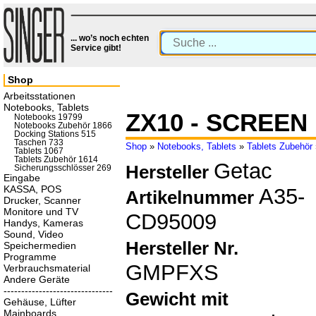
... wo’s noch echten
Service gibt!
Shop
Arbeitsstationen
Notebooks, Tablets
ZX10 - SCREEN
Notebooks 19799
Notebooks Zubehör 1866
Docking Stations 515
Taschen 733
Shop
»
Notebooks, Tablets
»
Tablets Zubehör
Tablets 1067
Tablets Zubehör 1614
Getac
Hersteller
Sicherungsschlösser 269
Eingabe
KASSA, POS
A35-
Artikelnummer
Drucker, Scanner
Monitore und TV
CD95009
Handys, Kameras
Sound, Video
Hersteller Nr.
Speichermedien
Programme
GMPFXS
Verbrauchsmaterial
Andere Geräte
-------------------------------
Gewicht mit
Gehäuse, Lüfter
Mainboards