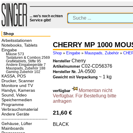
... wo’s noch echten
Service gibt!
Shop
Arbeitsstationen
CHERRY MP 1000 MOU
Notebooks, Tablets
Eingabe
Shop
»
Eingabe
»
Mauspads, Zubehör
»
CHER
Mäuse 573
Tastaturen & Combos 2569
Cherry
Hersteller
Grafiktablets, Stifte 95
Andere Eingabegeräte 7
C02-CD56376
Artikelnummer
Mauspads, Zubehör 188
JA-0500
Hersteller Nr.
Gaming Zubehör 102
KASSA, POS
~ 1 kg
Gewicht mit Verpackung
Drucker, Scanner
Monitore und TV
Handys, Kameras
Momentan nicht
verfügbar
Sound, Video
Verfügbar. Für Bestellung bitte
Speichermedien
anfragen
Programme
Verbrauchsmaterial
21,60 €
Andere Geräte
-------------------------------
Gehäuse, Lüfter
BLACK
Mainboards