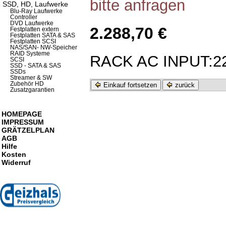
bitte anfragen
SSD, HD, Laufwerke
Blu-Ray Laufwerke
Controller
DVD Laufwerke
2.288,70 €
Festplatten extern
Festplatten SATA & SAS
Festplatten SCSI
NAS/SAN- NW-Speicher
RAID Systeme
RACK AC INPUT:22
SCSI
SSD - SATA & SAS
SSDs
Streamer & SW
Zubehör HD
Einkauf fortsetzen
zurück
Zusatzgarantien
HOMEPAGE
IMPRESSUM
GRÄTZELPLAN
AGB
Hilfe
Kosten
Widerruf