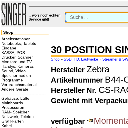
... wo’s noch echten
Service gibt!
Shop
Arbeitsstationen
Notebooks, Tablets
30 POSITION S
Eingabe
KASSA, POS
Drucker, Scanner
Shop
»
SSD, HD, Laufwerke
»
Streamer & S
Monitore und TV
Handys, Kameras
Zebra
Hersteller
Sound, Video
Speichermedien
B44-
Artikelnummer
Programme
Verbrauchsmaterial
CS-RAC
Hersteller Nr.
Andere Geräte
-------------------------------
Gehäuse, Lüfter
Gewicht mit Verpack
Mainboards
Prozessoren
RAM- Speicher
Netzwerk, Telefon
Momentan
verfügbar
Grafikkarten
Kabel