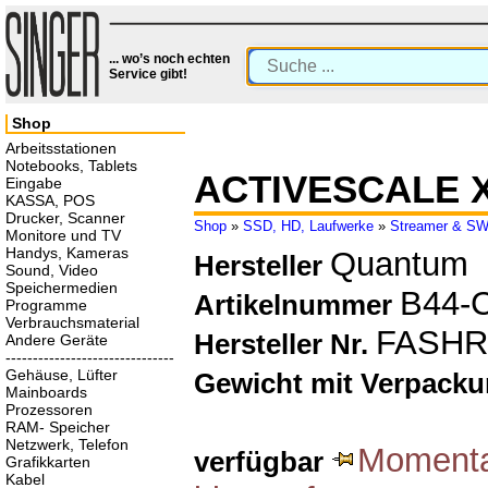
... wo’s noch echten
Service gibt!
Shop
Arbeitsstationen
Notebooks, Tablets
ACTIVESCALE X
Eingabe
KASSA, POS
Drucker, Scanner
Shop
»
SSD, HD, Laufwerke
»
Streamer & S
Monitore und TV
Handys, Kameras
Quantum
Hersteller
Sound, Video
Speichermedien
B44-
Artikelnummer
Programme
Verbrauchsmaterial
FASHR
Hersteller Nr.
Andere Geräte
-------------------------------
Gehäuse, Lüfter
Gewicht mit Verpack
Mainboards
Prozessoren
RAM- Speicher
Netzwerk, Telefon
Momentan
verfügbar
Grafikkarten
Kabel