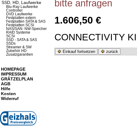
bitte anfragen
SSD, HD, Laufwerke
Blu-Ray Laufwerke
Controller
DVD Laufwerke
1.606,50 €
Festplatten extern
Festplatten SATA & SAS
Festplatten SCSI
NAS/SAN- NW-Speicher
RAID Systeme
CONNECTIVITY K
SCSI
SSD - SATA & SAS
SSDs
Streamer & SW
Zubehör HD
Einkauf fortsetzen
zurück
Zusatzgarantien
HOMEPAGE
IMPRESSUM
GRÄTZELPLAN
AGB
Hilfe
Kosten
Widerruf