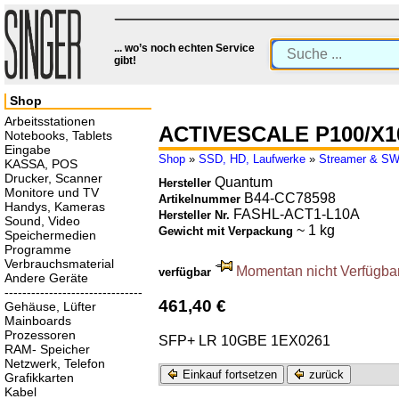
... wo’s noch echten Service
gibt!
Shop
Arbeitsstationen
ACTIVESCALE P100/X1
Notebooks, Tablets
Eingabe
Shop
»
SSD, HD, Laufwerke
»
Streamer & S
KASSA, POS
Drucker, Scanner
Quantum
Hersteller
Monitore und TV
B44-CC78598
Artikelnummer
Handys, Kameras
FASHL-ACT1-L10A
Hersteller Nr.
Sound, Video
~ 1 kg
Gewicht mit Verpackung
Speichermedien
Programme
Verbrauchsmaterial
Momentan nicht Verfügbar.
verfügbar
Andere Geräte
-------------------------------
461,40 €
Gehäuse, Lüfter
Mainboards
Prozessoren
SFP+ LR 10GBE 1EX0261
RAM- Speicher
Netzwerk, Telefon
Einkauf fortsetzen
zurück
Grafikkarten
Kabel