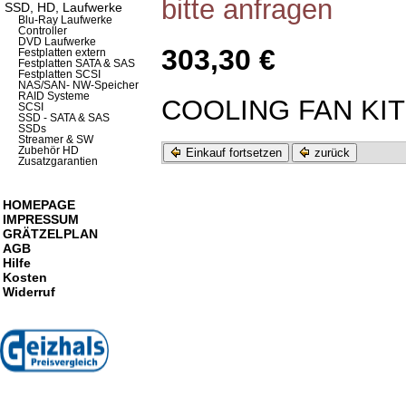
bitte anfragen
SSD, HD, Laufwerke
Blu-Ray Laufwerke
Controller
DVD Laufwerke
303,30 €
Festplatten extern
Festplatten SATA & SAS
Festplatten SCSI
NAS/SAN- NW-Speicher
RAID Systeme
COOLING FAN KIT
SCSI
SSD - SATA & SAS
SSDs
Streamer & SW
Zubehör HD
Einkauf fortsetzen
zurück
Zusatzgarantien
HOMEPAGE
IMPRESSUM
GRÄTZELPLAN
AGB
Hilfe
Kosten
Widerruf