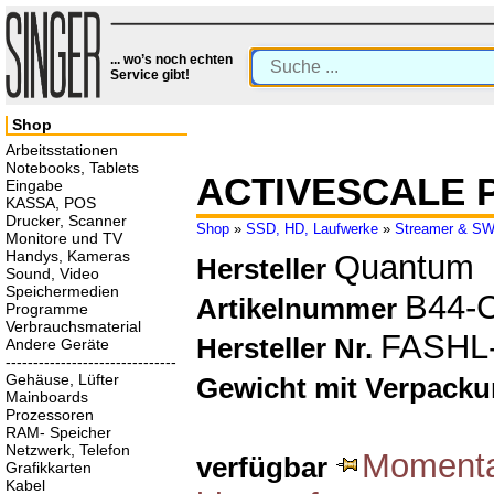
... wo’s noch echten
Service gibt!
Shop
Arbeitsstationen
Notebooks, Tablets
ACTIVESCALE P
Eingabe
KASSA, POS
Drucker, Scanner
Shop
»
SSD, HD, Laufwerke
»
Streamer & S
Monitore und TV
Handys, Kameras
Quantum
Hersteller
Sound, Video
Speichermedien
B44-
Artikelnummer
Programme
Verbrauchsmaterial
FASHL
Hersteller Nr.
Andere Geräte
-------------------------------
Gehäuse, Lüfter
Gewicht mit Verpack
Mainboards
Prozessoren
RAM- Speicher
Netzwerk, Telefon
Momentan
verfügbar
Grafikkarten
Kabel