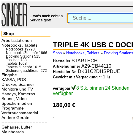
... wo’s noch echten
Service gibt!
Shop
Arbeitsstationen
TRIPLE 4K USB C DOC
Notebooks, Tablets
Notebooks 19793
Shop
»
Notebooks, Tablets
»
Docking Station
Notebooks Zubehör 1866
Docking Stations 515
Taschen 733
STARTECH
Hersteller
Tablets 1068
A29-CB44110
Artikelnummer
Tablets Zubehör 1615
Sicherungsschlösser 272
DK31C2DHSPDUE
Hersteller Nr.
Eingabe
~ 1 kg
Gewicht mit Verpackung
KASSA, POS
Drucker, Scanner
8 Stk. binnen 24 Stunden
verfügbar
Monitore und TV
verfügbar
Handys, Kameras
Sound, Video
Speichermedien
186,00 €
Programme
Verbrauchsmaterial
.
Andere Geräte
-------------------------------
Gehäuse, Lüfter
Mainboards