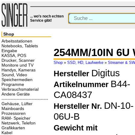
... wo’s noch echten
Service gibt!
Shop
Arbeitsstationen
Notebooks, Tablets
254MM/10IN 6U
Eingabe
KASSA, POS
Drucker, Scanner
Shop
»
SSD, HD, Laufwerke
»
Streamer & S
Monitore und TV
Handys, Kameras
Digitus
Hersteller
Sound, Video
Speichermedien
B44-
Artikelnummer
Programme
Verbrauchsmaterial
CA08437
Andere Geräte
-------------------------------
DN-10-
Gehäuse, Lüfter
Hersteller Nr.
Mainboards
Prozessoren
06U-B
RAM- Speicher
Netzwerk, Telefon
Gewicht mit
Grafikkarten
Kabel