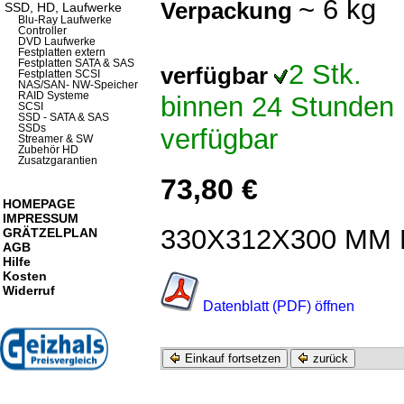
~ 6 kg
Verpackung
SSD, HD, Laufwerke
Blu-Ray Laufwerke
Controller
DVD Laufwerke
Festplatten extern
Festplatten SATA & SAS
2 Stk.
verfügbar
Festplatten SCSI
NAS/SAN- NW-Speicher
RAID Systeme
binnen 24 Stunden
SCSI
SSD - SATA & SAS
SSDs
verfügbar
Streamer & SW
Zubehör HD
Zusatzgarantien
73,80 €
HOMEPAGE
IMPRESSUM
330X312X300 MM 
GRÄTZELPLAN
AGB
Hilfe
Kosten
Widerruf
Datenblatt (PDF) öffnen
Einkauf fortsetzen
zurück