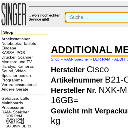
... wo’s noch echten
Service gibt!
Shop
Arbeitsstationen
Notebooks, Tablets
ADDITIONAL M
Eingabe
KASSA, POS
Drucker, Scanner
Shop
»
RAM- Speicher
»
DDR RAM
»
ADDITI
Monitore und TV
Handys, Kameras
Cisco
Hersteller
Sound, Video
Speichermedien
B21-
Artikelnummer
Programme
Verbrauchsmaterial
NXK-M
Hersteller Nr.
Andere Geräte
-------------------------------
16GB=
Gehäuse, Lüfter
Mainboards
Prozessoren
Gewicht mit Verpack
RAM- Speicher
DDR RAM
kg
DDR2 RAM
DDR3 RAM
SO DIMM DDR3