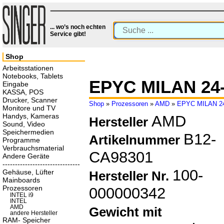
... wo’s noch echten
Service gibt!
Shop
Arbeitsstationen
Notebooks, Tablets
EPYC MILAN 24
Eingabe
KASSA, POS
Drucker, Scanner
Shop
»
Prozessoren
»
AMD
»
EPYC MILAN 2
Monitore und TV
Handys, Kameras
AMD
Hersteller
Sound, Video
Speichermedien
B12-
Artikelnummer
Programme
Verbrauchsmaterial
CA98301
Andere Geräte
-------------------------------
100-
Gehäuse, Lüfter
Hersteller Nr.
Mainboards
Prozessoren
000000342
INTEL i9
INTEL
AMD
Gewicht mit
andere Hersteller
RAM- Speicher