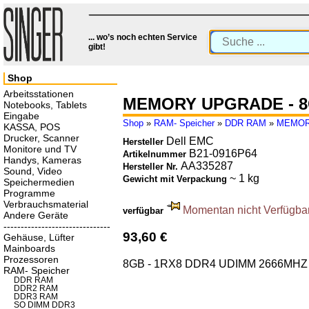
... wo’s noch echten Service
gibt!
Shop
Arbeitsstationen
MEMORY UPGRADE - 8G
Notebooks, Tablets
Eingabe
Shop
»
RAM- Speicher
»
DDR RAM
»
MEMORY
KASSA, POS
Drucker, Scanner
Dell EMC
Hersteller
Monitore und TV
B21-0916P64
Artikelnummer
Handys, Kameras
AA335287
Hersteller Nr.
Sound, Video
~ 1 kg
Gewicht mit Verpackung
Speichermedien
Programme
Verbrauchsmaterial
Momentan nicht Verfügbar.
verfügbar
Andere Geräte
-------------------------------
93,60 €
Gehäuse, Lüfter
Mainboards
Prozessoren
8GB - 1RX8 DDR4 UDIMM 2666MHZ
RAM- Speicher
DDR RAM
DDR2 RAM
DDR3 RAM
SO DIMM DDR3