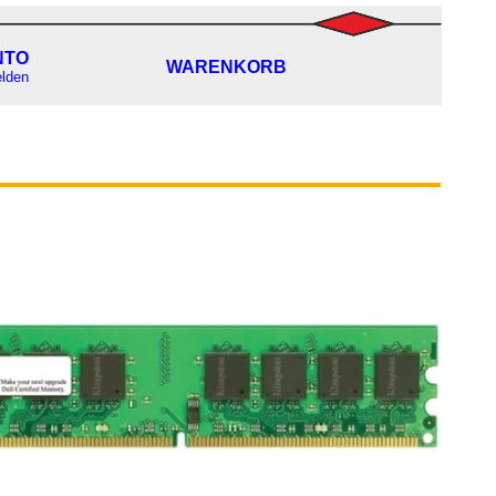
NTO
WARENKORB
lden